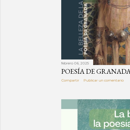
d
a
s
febrero 06, 2025
POESÍA DE GRANAD
Compartir
Publicar un comentario