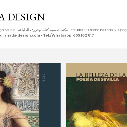
Ir al contenido principal
 DESIGN
Editorial & Typographic Design Studio • مكتب تصميم كتاب وحروف للطباعة • Estudio de Diseño Editoria
granada-design.com - Tel./Whatsapp: 605 102 617