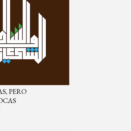
S, PERO
OCAS
o