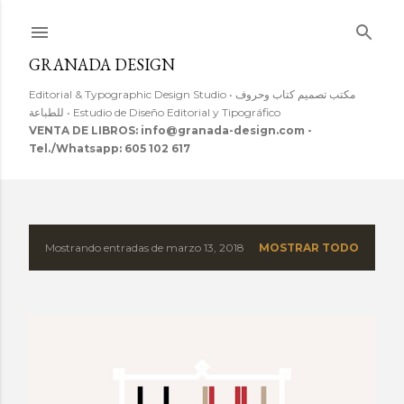
Ir al contenido principal
GRANADA DESIGN
Editorial & Typographic Design Studio • مكتب تصميم كتاب وحروف
للطباعة • Estudio de Diseño Editorial y Tipográfico
VENTA DE LIBROS: info@granada-design.com -
Tel./Whatsapp: 605 102 617
Mostrando entradas de marzo 13, 2018
MOSTRAR TODO
E
n
t
r