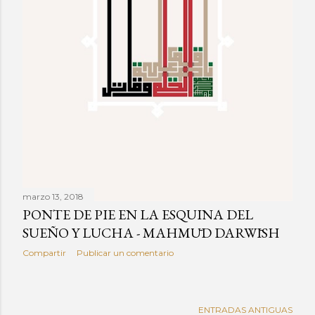
a
d
a
s
marzo 13, 2018
PONTE DE PIE EN LA ESQUINA DEL
SUEÑO Y LUCHA - MAHMŪD DARWĪSH
Compartir
Publicar un comentario
ENTRADAS ANTIGUAS