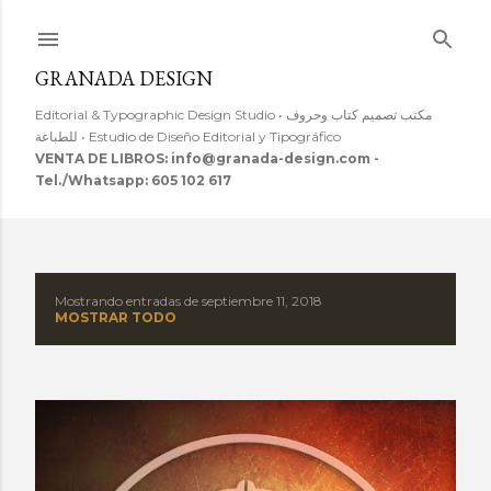
Ir al contenido principal
GRANADA DESIGN
Editorial & Typographic Design Studio • مكتب تصميم كتاب وحروف
للطباعة • Estudio de Diseño Editorial y Tipográfico
VENTA DE LIBROS: info@granada-design.com -
Tel./Whatsapp: 605 102 617
Mostrando entradas de septiembre 11, 2018
E
MOSTRAR TODO
n
t
r