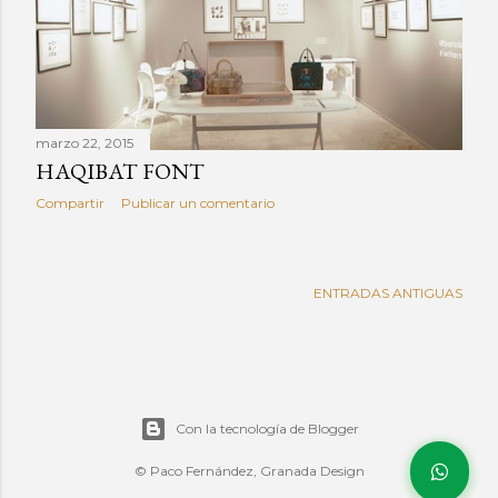
a
d
a
s
marzo 22, 2015
HAQIBAT FONT
Compartir
Publicar un comentario
ENTRADAS ANTIGUAS
Con la tecnología de Blogger
© Paco Fernández, Granada Design