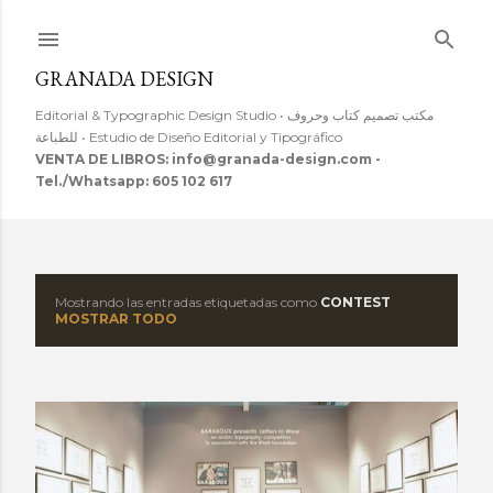
Ir al contenido principal
GRANADA DESIGN
Editorial & Typographic Design Studio • مكتب تصميم كتاب وحروف
للطباعة • Estudio de Diseño Editorial y Tipográfico
VENTA DE LIBROS: info@granada-design.com -
Tel./Whatsapp: 605 102 617
Mostrando las entradas etiquetadas como
CONTEST
E
MOSTRAR TODO
n
t
r