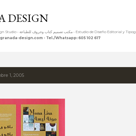
Ir al contenido principal
 DESIGN
Editorial & Typographic Design Studio • مكتب تصميم كتاب وحروف للطباعة • Estudio de Diseño Editoria
granada-design.com - Tel./Whatsapp: 605 102 617
bre 1, 2005