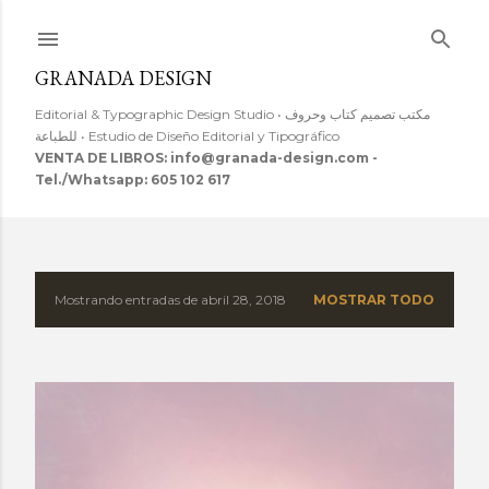
Ir al contenido principal
GRANADA DESIGN
Editorial & Typographic Design Studio • مكتب تصميم كتاب وحروف
للطباعة • Estudio de Diseño Editorial y Tipográfico
VENTA DE LIBROS: info@granada-design.com -
Tel./Whatsapp: 605 102 617
Mostrando entradas de abril 28, 2018
MOSTRAR TODO
E
n
t
r