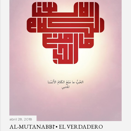
a
d
a
s
abril 28, 2018
AL-MUTANABBĪ • EL VERDADERO