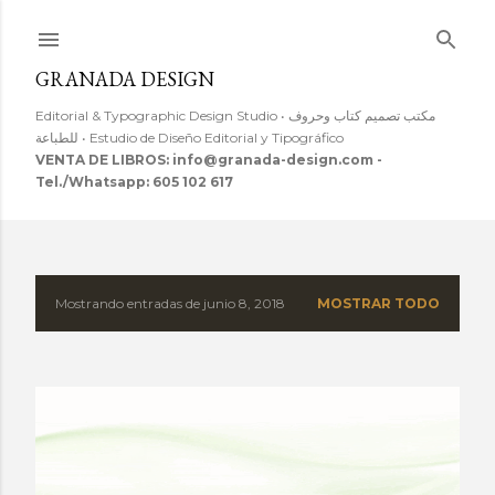
Ir al contenido principal
GRANADA DESIGN
Editorial & Typographic Design Studio • مكتب تصميم كتاب وحروف
للطباعة • Estudio de Diseño Editorial y Tipográfico
VENTA DE LIBROS: info@granada-design.com -
Tel./Whatsapp: 605 102 617
Mostrando entradas de junio 8, 2018
MOSTRAR TODO
E
n
t
r