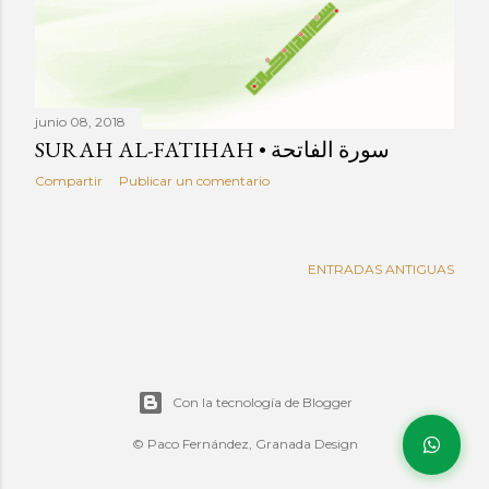
a
d
a
s
junio 08, 2018
SURAH AL-FATIHAH • سورة الفاتحة
Compartir
Publicar un comentario
ENTRADAS ANTIGUAS
Con la tecnología de Blogger
© Paco Fernández, Granada Design