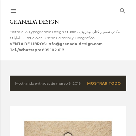
Ir al contenido principal
GRANADA DESIGN
Editorial & Typographic Design Studio • مكتب تصميم كتاب وحروف
للطباعة • Estudio de Diseño Editorial y Tipográfico
VENTA DE LIBROS: info@granada-design.com -
Tel./Whatsapp: 605 102 617
Mostrando entradas de marzo 9, 2019
MOSTRAR TODO
E
n
t
r