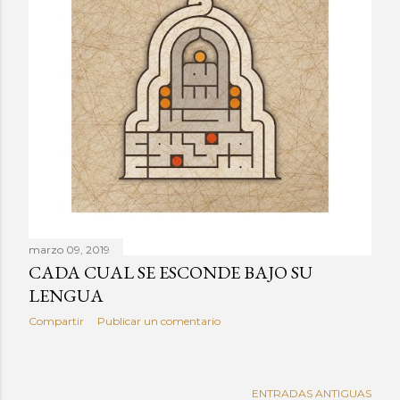
a
d
a
s
marzo 09, 2019
CADA CUAL SE ESCONDE BAJO SU
LENGUA
Compartir
Publicar un comentario
ENTRADAS ANTIGUAS