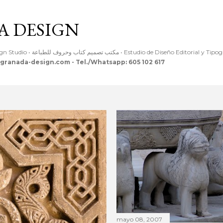
Ir al contenido principal
 DESIGN
Editorial & Typographic Design Studio • مكتب تصميم كتاب وحروف للطباعة • Estudio de Diseño Editoria
granada-design.com - Tel./Whatsapp: 605 102 617
mayo 08, 2007