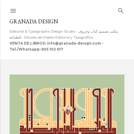
Ir al contenido principal
GRANADA DESIGN
Editorial & Typographic Design Studio • مكتب تصميم كتاب وحروف
للطباعة • Estudio de Diseño Editorial y Tipográfico
VENTA DE LIBROS: info@granada-design.com -
Tel./Whatsapp: 605 102 617
E
n
t
r