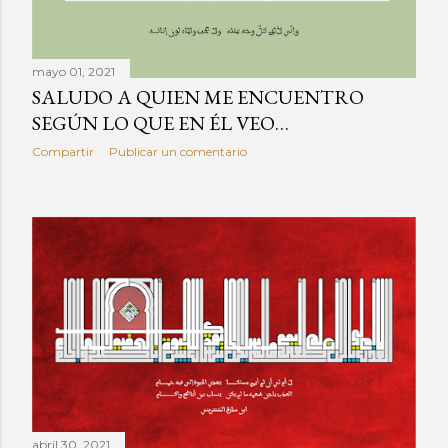
a
d
a
mayo 01, 2021
SALUDO A QUIEN ME ENCUENTRO
s
SEGÚN LO QUE EN ÉL VEO…
Compartir
Publicar un comentario
abril 30, 2021